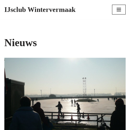
IJsclub Wintervermaak
Ga
naar
de
inhoud
Nieuws